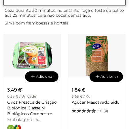
vegetal.
Coza durante 30 minutos, no entanto, faça o teste do palito
aos 25 minutos, para não cozer demasiado.
Sirva com framboesas e hortelã.
Adicionar
Adicionar
3,49 €
1,84 €
0,58 € / Unidade
3,68 € / Kg
Ovos Frescos de Criação
Açúcar Mascavado Sidul
Biológica Classe M
5.0
(4)
Biológicos Campestre
Embalagem
|
6
Unidades