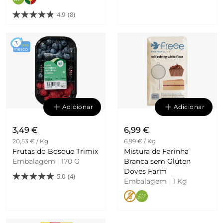
4.9
(8)
3
DIAS
FRESCO
Adicionar
Adicionar
3,49 €
6,99 €
20,53 € / Kg
6,99 € / Kg
Frutas do Bosque Trimix
Mistura de Farinha
Embalagem
|
170 G
Branca sem Glúten
Doves Farm
5.0
(4)
Embalagem
|
1 Kg