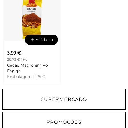
Adicionar
3,59 €
28,72 € / Kg
Cacau Magro em Pó
Espiga
Embalagem
|
125 G
SUPERMERCADO
PROMOÇÕES