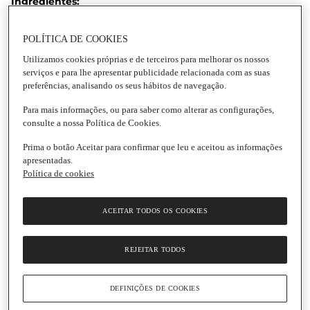
Ingredientes:
165 g mistura de farinhas sem glúten autolevedante
30 g açúcar mascavado
POLÍTICA DE COOKIES
40 g stevia em pó (ou a gosto)
Utilizamos cookies próprias e de terceiros para melhorar os nossos
serviços e para lhe apresentar publicidade relacionada com as suas
35 g cacau magro em pó
preferências, analisando os seus hábitos de navegação.
q.b. canela em pó
Para mais informações, ou para saber como alterar as configurações,
75 g avelãs picadas
consulte a nossa Política de Cookies.
3 ovos
Prima o botão Aceitar para confirmar que leu e aceitou as informações
100 ml bebida de arroz
apresentadas.
2 colheres de sopa de azeite
Política de cookies
frutos vermelhos e hortelã para servir
ACEITAR TODOS OS COOKIES
Preparação:
Pré-aqueça o forno a 175 graus.
REJEITAR TODOS
Bata os ovos com o açúcar, a stevia, a bebida de arroz e o
azeite.
DEFINIÇÕES DE COOKIES
Depois, adicione a farinha, o cacau e a canela. Envolva as
avelãs e leve ao forno numa forma forrada com papel